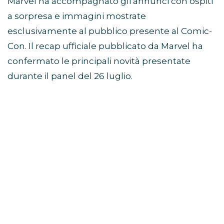
Marvel ha accompagnato gli annunci con ospiti
a sorpresa e immagini mostrate
esclusivamente al pubblico presente al Comic-
Con. Il recap ufficiale pubblicato da Marvel ha
confermato le principali novità presentate
durante il panel del 26 luglio.
Avengers: Doomsday, Robert
Downey Jr. guida il mega-
panel
Il momento centrale dello showcase Marvel
Studios SDCC 2026 è stato il grande panel
dedicato ad
Avengers: Doomsday
.