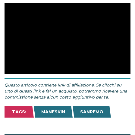
Questo articolo contiene link di affiliazione. Se clicchi su
uno di questi link e fai un acquisto, potremmo ricevere una
commissione senza alcun costo aggiuntivo per te.
TAGS:
MANESKIN
SANREMO