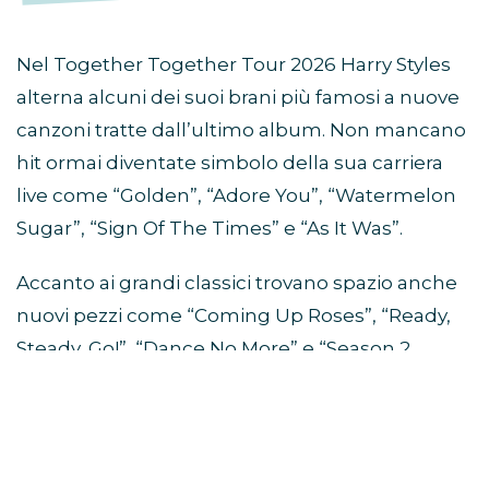
Nel Together Together Tour 2026 Harry Styles
alterna alcuni dei suoi brani più famosi a nuove
canzoni tratte dall’ultimo album. Non mancano
hit ormai diventate simbolo della sua carriera
live come “Golden”, “Adore You”, “Watermelon
Sugar”, “Sign Of The Times” e “As It Was”.
Accanto ai grandi classici trovano spazio anche
nuovi pezzi come “Coming Up Roses”, “Ready,
Steady, Go!”, “Dance No More” e “Season 2
Weight Loss”.
Da quali album sono tratte le
canzoni della scaletta?