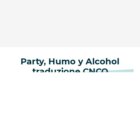
Party, Humo y Alcohol
traduzione CNCO
Non crede alla fortuna
Ha detto al ragazzo di lasciarla andare
Ha messo i sentimenti in una cassaforte
Non vuole più comportarsi bene
Si è stancata di stare male