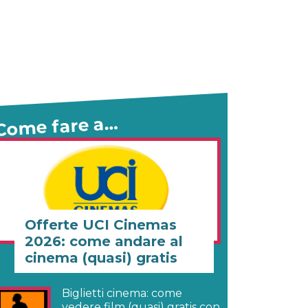
Come fare a…
Offerte UCI Cinemas
2026: come andare al
cinema (quasi) gratis
Biglietti cinema: come
vedere film (quasi) gratis con