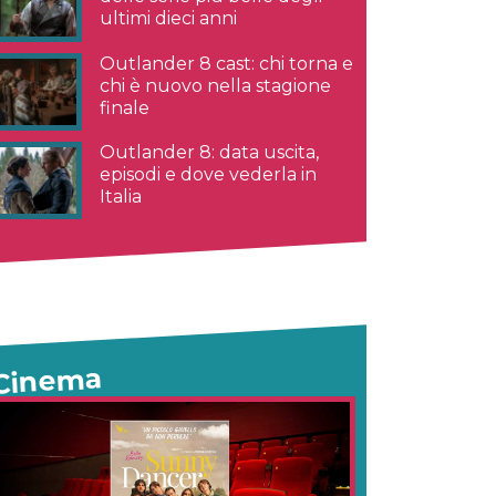
ultimi dieci anni
Outlander 8 cast: chi torna e
chi è nuovo nella stagione
finale
Outlander 8: data uscita,
episodi e dove vederla in
Italia
Cinema