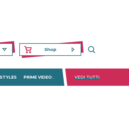
Shop
 STYLES
PRIME VIDEO
DISNEY+
VEDI TUTTI
NETFLIX
TROVA 