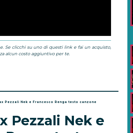
e. Se clicchi su uno di questi link e fai un acquisto,
 alcun costo aggiuntivo per te.
Max Pezzali Nek e Francesco Renga testo canzone
x Pezzali Nek e