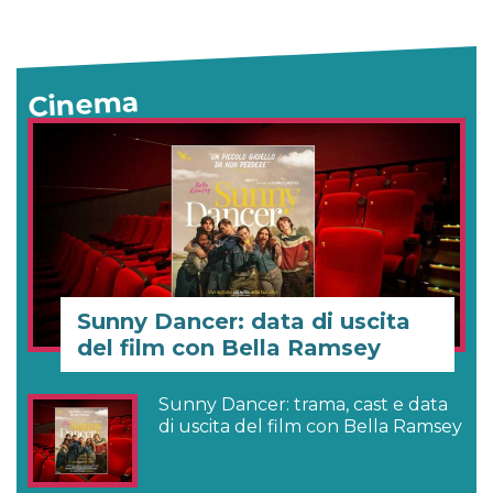
Cinema
Sunny Dancer: data di uscita
del film con Bella Ramsey
Sunny Dancer: trama, cast e data
di uscita del film con Bella Ramsey