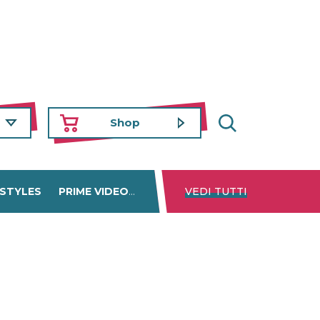
Shop
 STYLES
PRIME VIDEO
DISNEY+
VEDI TUTTI
NETFLIX
TROVA 