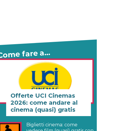
Come fare a…
Offerte UCI Cinemas
2026: come andare al
cinema (quasi) gratis
Biglietti cinema: come
vedere film (quasi) gratis con