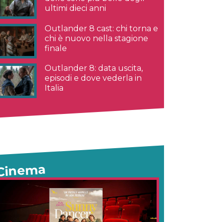
ultimi dieci anni
Outlander 8 cast: chi torna e
chi è nuovo nella stagione
finale
Outlander 8: data uscita,
episodi e dove vederla in
Italia
Cinema