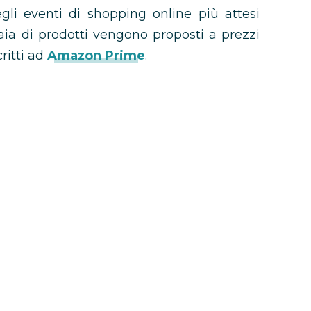
li eventi di shopping online più attesi
iaia di prodotti vengono proposti a prezzi
ritti ad
Amazon Prime
.
Prime Day
, come funziona e cosa fare per
da trovi tutte le informazioni utili.
?
l Prime Day?
Day
nche nei negozi?
erte del Prime Day
Amazon Prime?