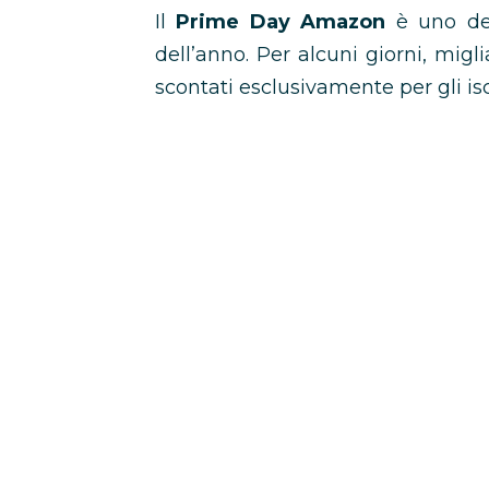
Il
Prime Day Amazon
è uno deg
dell’anno. Per alcuni giorni, migl
scontati esclusivamente per gli isc
Se ti stai chiedendo
quando è il 
accedere alle offerte, in questa gui
Quando è il Prime Day 2026
Quando si svolge di solito i
Cos’è il Prime Day Amazon?
Come partecipare al Prime 
Il Prime Day è disponibile a
Come trovare le migliori off
Vale la pena iscriversi ad 
FAQ sul Prime Day Amazon