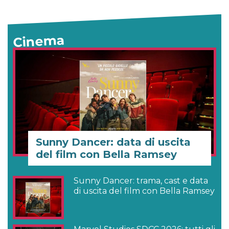
Cinema
Sunny Dancer: data di uscita
del film con Bella Ramsey
Sunny Dancer: trama, cast e data
di uscita del film con Bella Ramsey