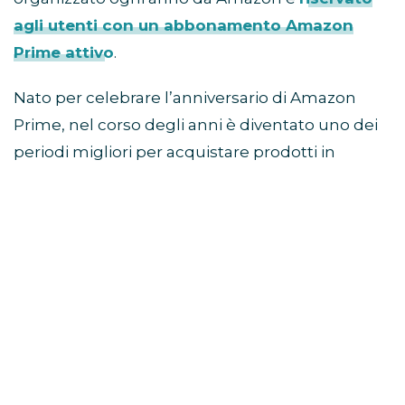
agli utenti con un abbonamento Amazon
Prime attivo
.
Nato per celebrare l’anniversario di Amazon
Prime, nel corso degli anni è diventato uno dei
periodi migliori per acquistare prodotti in
sconto prima della stagione autunnale e delle
offerte del Black Friday.
Come partecipare al Prime
Day
Per accedere alle offerte è necessario avere un
abbonamento Prime attivo.