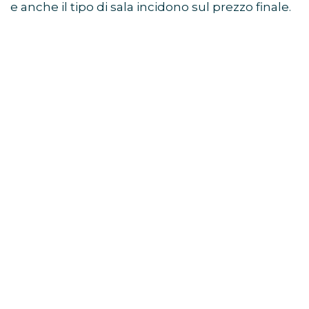
e anche il tipo di sala incidono sul prezzo finale.
In generale, le soluzioni più convenienti sono: