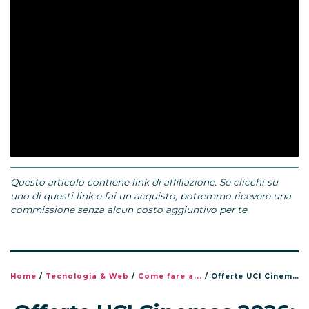
Questo articolo contiene link di affiliazione. Se clicchi su
uno di questi link e fai un acquisto, potremmo ricevere una
commissione senza alcun costo aggiuntivo per te.
Home
/
Tecnologia & Web
/
Come fare a...
/
Offerte UCI Cinemas 2026: come andare al cinema (quasi) gratis