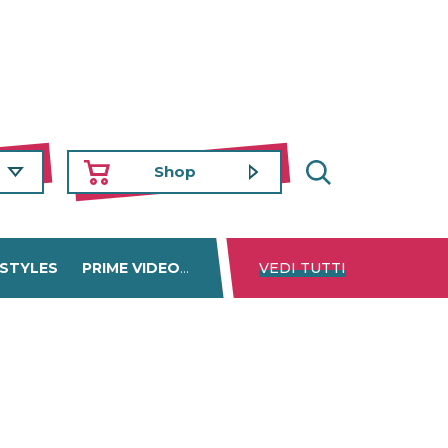
Shop
 STYLES
PRIME VIDEO
DISNEY+
VEDI TUTTI
NETFLIX
TROVA 