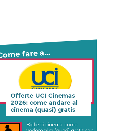
Come fare a…
Offerte UCI Cinemas
2026: come andare al
cinema (quasi) gratis
Biglietti cinema: come
vedere film (quasi) gratis con