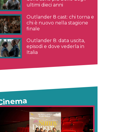
ultimi dieci anni
Outlander 8 cast: chi torna e
chi è nuovo nella stagione
finale
Outlander 8: data uscita,
episodi e dove vederla in
Italia
Cinema