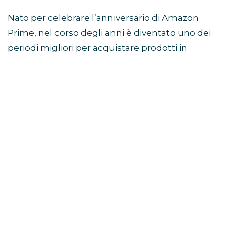
Nato per celebrare l’anniversario di Amazon
Prime, nel corso degli anni è diventato uno dei
periodi migliori per acquistare prodotti in
sconto prima della stagione autunnale e delle
offerte del Black Friday.
Come partecipare al Prime
Day
Per accedere alle offerte è necessario avere un
abbonamento Prime attivo.
Chi non è ancora iscritto può verificare la
disponibilità della prova gratuita di Amazon