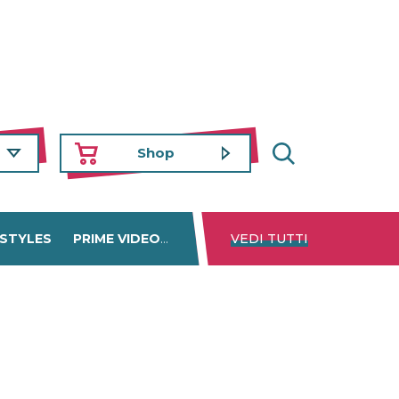
Shop
 STYLES
PRIME VIDEO
DISNEY+
VEDI TUTTI
NETFLIX
TROVA 