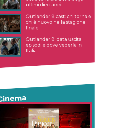
ultimi dieci anni
Outlander 8 cast: chi torna e
chi è nuovo nella stagione
finale
Outlander 8: data uscita,
episodi e dove vederla in
Italia
Cinema