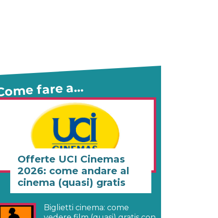
Come fare a…
Offerte UCI Cinemas
2026: come andare al
cinema (quasi) gratis
Biglietti cinema: come
vedere film (quasi) gratis con