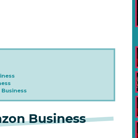
iness
ness
 Business
zon Business