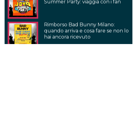
Summer Party: viaggia con i fan
Rimborso Bad Bunny Milano:
quando arriva e cosa fare se non lo
hai ancora ricevuto
Serie TV
Come finisce Outlander 8?
Outlander: perché è una delle
serie più belle degli ultimi dieci
anni