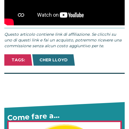
Questo articolo contiene link di affiliazione. Se clicchi su
uno di questi link e fai un acquisto, potremmo ricevere una
commissione senza alcun costo aggiuntivo per te.
TAGS:
CHER LLOYD
Come fare a…