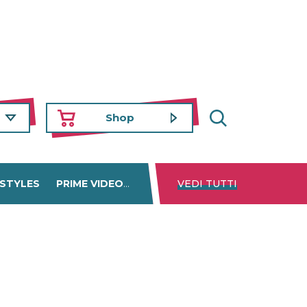
Shop
 STYLES
PRIME VIDEO
DISNEY+
VEDI TUTTI
NETFLIX
TROVA 