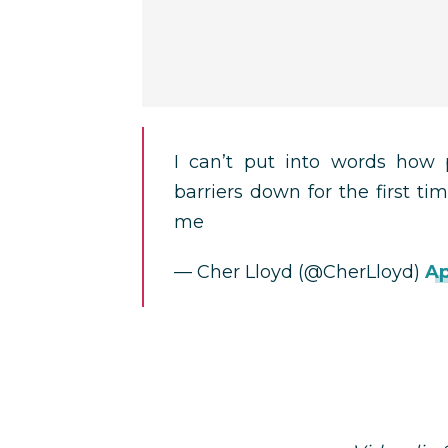
I can’t put into words how 
barriers down for the first ti
me
— Cher Lloyd (@CherLloyd)
Ap