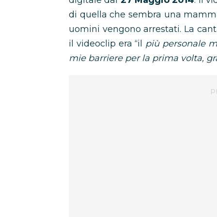
digitale dal
27 Maggio 2014
. Il 
di quella che sembra una mamma 
uomini vengono arrestati. La cant
il videoclip era “il
più personale ma
mie barriere per la prima volta, g