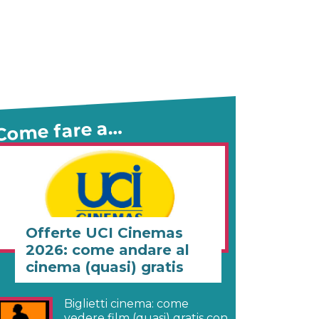
Come fare a…
Offerte UCI Cinemas
2026: come andare al
cinema (quasi) gratis
Biglietti cinema: come
vedere film (quasi) gratis con