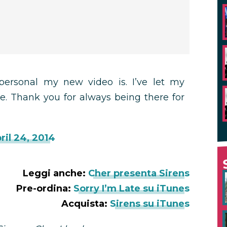
personal my new video is. I’ve let my
me. Thank you for always being there for
ril 24, 2014
Leggi anche:
Cher presenta Sirens
Pre-ordina:
Sorry I’m Late su iTunes
Acquista:
Sirens su iTunes