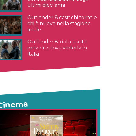
ultimi dieci anni
Outlander 8 cast: chi torna e
chi è nuovo nella stagione
finale
Outlander 8: data uscita,
episodi e dove vederla in
Italia
Cinema