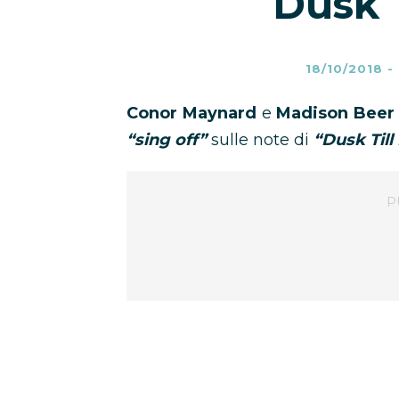
Dusk 
18/10/2018
-
Conor Maynard
e
Madison Beer
“sing off”
sulle note di
“Dusk Til