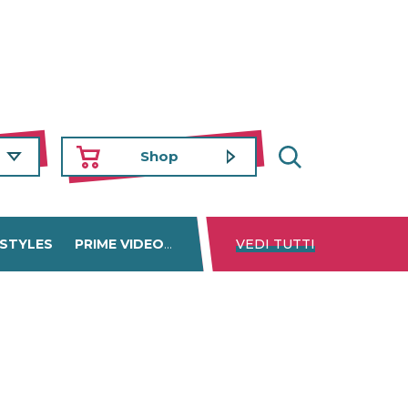
Shop
 STYLES
PRIME VIDEO
DISNEY+
VEDI TUTTI
NETFLIX
TROVA 