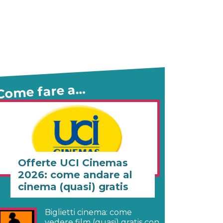
Come fare a…
Offerte UCI Cinemas
2026: come andare al
cinema (quasi) gratis
Biglietti cinema: come
vedere film (quasi) gratis con