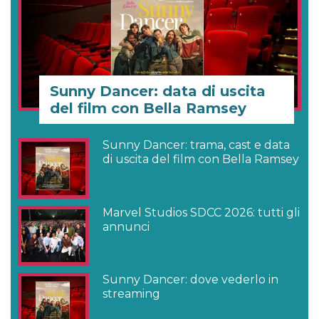
Sunny Dancer: data di uscita
del film con Bella Ramsey
Sunny Dancer: trama, cast e data
di uscita del film con Bella Ramsey
Marvel Studios SDCC 2026: tutti gli
annunci
Sunny Dancer: dove vederlo in
streaming