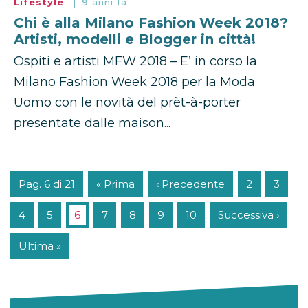
Lifestyle
9 anni fa
Chi è alla Milano Fashion Week 2018?
Artisti, modelli e Blogger in città!
Ospiti e artisti MFW 2018 – E’ in corso la
Milano Fashion Week 2018 per la Moda
Uomo con le novità del prèt-à-porter
presentate dalle maison...
Pag. 6 di 21
« Prima
‹ Precedente
2
3
4
5
6
7
8
9
10
Successiva ›
Ultima »