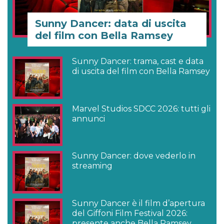
Sunny Dancer: data di uscita
del film con Bella Ramsey
Sunny Dancer: trama, cast e data
di uscita del film con Bella Ramsey
Marvel Studios SDCC 2026: tutti gli
annunci
Sunny Dancer: dove vederlo in
streaming
Sunny Dancer è il film d’apertura
del Giffoni Film Festival 2026:
presente anche Bella Ramsey