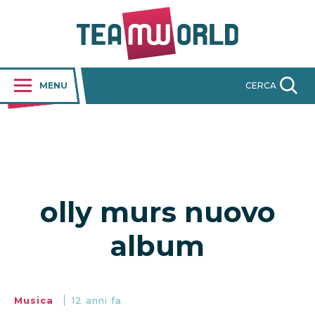
MENU
CERCA
olly murs nuovo
album
Musica
12 anni fa