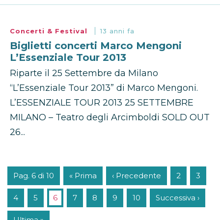
Concerti & Festival
13 anni fa
Biglietti concerti Marco Mengoni
L’Essenziale Tour 2013
Riparte il 25 Settembre da Milano
“L’Essenziale Tour 2013” di Marco Mengoni.
L’ESSENZIALE TOUR 2013 25 SETTEMBRE
MILANO – Teatro degli Arcimboldi SOLD OUT
26...
Pag. 6 di 10
« Prima
‹ Precedente
2
3
4
5
6
7
8
9
10
Successiva ›
Ultima »