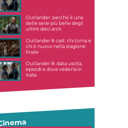
Outlander: perché è una
delle serie più belle degli
ultimi dieci anni
Outlander 8 cast: chi torna e
chi è nuovo nella stagione
finale
Outlander 8: data uscita,
episodi e dove vederla in
Italia
Cinema