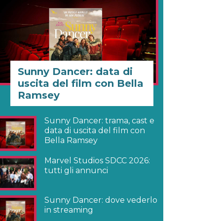
Sunny Dancer: data di
uscita del film con Bella
Ramsey
Sunny Dancer: trama, cast e
data di uscita del film con
Bella Ramsey
Marvel Studios SDCC 2026:
tutti gli annunci
Sunny Dancer: dove vederlo
in streaming