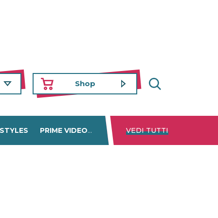
Shop
 STYLES
PRIME VIDEO
DISNEY+
VEDI TUTTI
NETFLIX
TROVA 