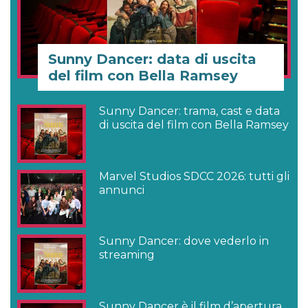
Sunny Dancer: data di uscita
del film con Bella Ramsey
Sunny Dancer: trama, cast e data
di uscita del film con Bella Ramsey
Marvel Studios SDCC 2026: tutti gli
annunci
Sunny Dancer: dove vederlo in
streaming
Sunny Dancer è il film d’apertura