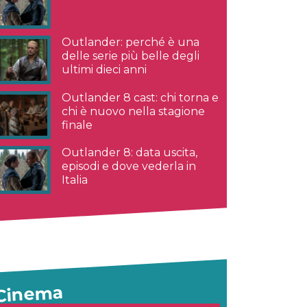
Outlander: perché è una
delle serie più belle degli
ultimi dieci anni
Outlander 8 cast: chi torna e
chi è nuovo nella stagione
finale
Outlander 8: data uscita,
episodi e dove vederla in
Italia
Cinema