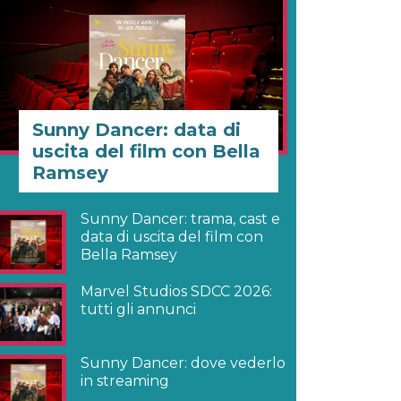
Sunny Dancer: data di
uscita del film con Bella
Ramsey
Sunny Dancer: trama, cast e
data di uscita del film con
Bella Ramsey
Marvel Studios SDCC 2026:
tutti gli annunci
Sunny Dancer: dove vederlo
in streaming