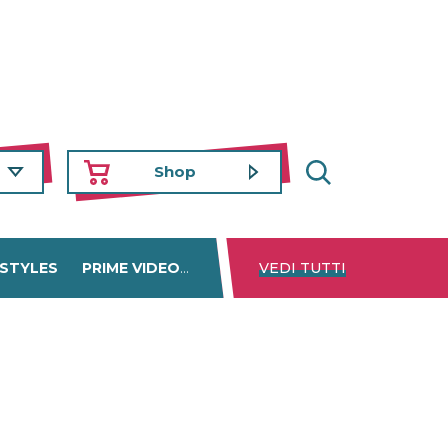
Shop
 STYLES
PRIME VIDEO
DISNEY+
VEDI TUTTI
NETFLIX
TROVA 