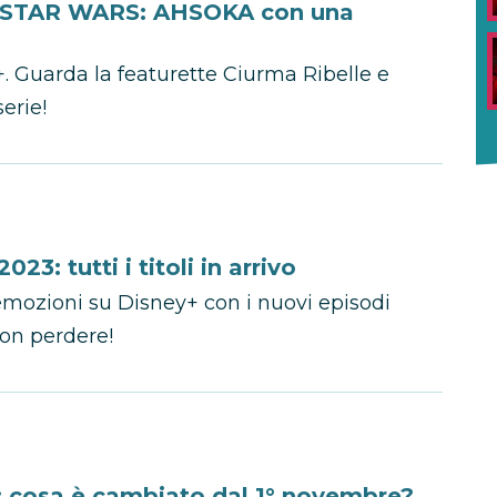
di STAR WARS: AHSOKA con una
Guarda la featurette Ciurma Ribelle e
serie!
3: tutti i titoli in arrivo
emozioni su Disney+ con i nuovi episodi
non perdere!
 cosa è cambiato dal 1° novembre?