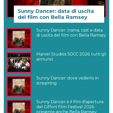
Sunny Dancer: data di uscita
del film con Bella Ramsey
Sunny Dancer: trama, cast e data
di uscita del film con Bella Ramsey
Marvel Studios SDCC 2026: tutti gli
annunci
Sunny Dancer: dove vederlo in
streaming
Sunny Dancer è il film d’apertura
del Giffoni Film Festival 2026:
presente anche Bella Ramsey