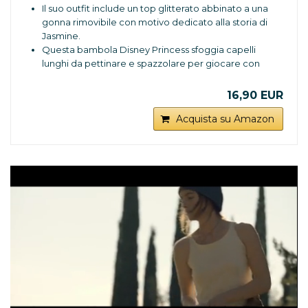
Il suo outfit include un top glitterato abbinato a una
gonna rimovibile con motivo dedicato alla storia di
Jasmine.
Questa bambola Disney Princess sfoggia capelli
lunghi da pettinare e spazzolare per giocare con
lo stile!
È il regalo perfetto per bambini e bambine, che
16,90 EUR
possono ricreare le loro scene preferite del film o
inventare nuove avventure!
Acquista su Amazon
Gli appassionati possono collezionare tutte le
bambole Disney Princess per un'avventura senza
precedenti! Ognuna in vendita separatamente,
secondo disponibilità.