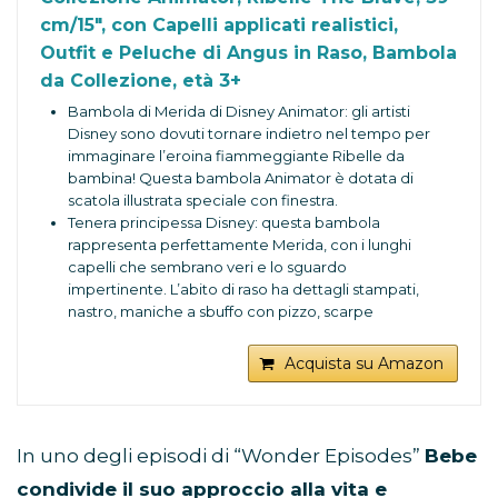
cm/15", con Capelli applicati realistici,
Outfit e Peluche di Angus in Raso, Bambola
da Collezione, età 3+
Bambola di Merida di Disney Animator: gli artisti
Disney sono dovuti tornare indietro nel tempo per
immaginare l’eroina fiammeggiante Ribelle da
bambina! Questa bambola Animator è dotata di
scatola illustrata speciale con finestra.
Tenera principessa Disney: questa bambola
rappresenta perfettamente Merida, con i lunghi
capelli che sembrano veri e lo sguardo
impertinente. L’abito di raso ha dettagli stampati,
nastro, maniche a sbuffo con pizzo, scarpe
coordinate e calze.
Vivi la magia dei giocattoli Disney: una giovane
Acquista su Amazon
Merida prende vita con le sue braccia e gambe
snodabili. È accompagnata dal suo piccolo
peluche di Angus in raso imbottito.
Creata appositamente per Disney Store: corri a
In uno degli episodi di “Wonder Episodes”
Bebe
prendere la tua bambola di Merida, con i suoi
condivide il suo approccio alla vita e
bellissimi vestiti, i capelli che sembrano veri, e