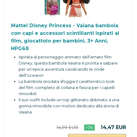
Mattel Disney Princess - Vaiana bambola
con capi e accessori scintillanti ispirati al
film, giocattolo per bambini, 3+ Anni,
HPG68
Ispirata al personaggio animato dell'amato film
Disney, questa bambola Vaiana è pronta a salpare
per un'epica avventura cavalcando le onde
dell'oceano!
La bambola snodata sfoggia il caratteristico look
del film, completo di collana e fascia per i capelli
rimovibili.
Il suo outfit include un top glitterato abbinato a una
gonna rimovibile con motivo dedicato alla storia di
Vaiana.
Questa bambola Disney Princess sfoggia capelli
lunghi ondulati per giocare con lo stile!
14,47 EUR
14,99 EUR
−3%
È il regalo perfetto per bambini e bambine, che
possono ricreare le loro scene preferite del film o