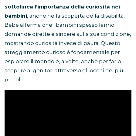
gambe e braccia mobili, e trova altre bambole
sottolinea l’importanza della curiosità nei
delle principesse Disney solo nei Disney Store
bambini
, anche nella scoperta della disabilità.
ufficiali.
Aggiungila alla tua collezione di bambole Disney:
Bebe afferma che i bambini spesso fanno
Merida è una delle bambole Disney della speciale
domande dirette e sincere sulla sua condizione,
collezione Animator, creata per te dai nostri
disegnatori, gli ideatori di tutte le tue principesse
mostrando curiosità invece di paura. Questo
Disney del grande schermo preferite!
atteggiamento curioso è fondamentale per
esplorare il mondo e, a volte, anche per farlo
scoprire ai genitori attraverso gli occhi dei più
piccoli.