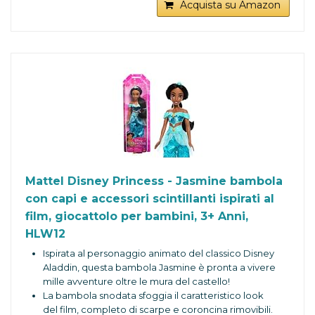
Acquista su Amazon
inventare nuove avventure!
Gli appassionati possono collezionare tutte le
bambole alla moda Disney Princess per
un'avventura senza precedenti! Ognuna in vendita
separatamente, secondo disponibilità.
Mattel Disney Princess - Jasmine bambola
con capi e accessori scintillanti ispirati al
film, giocattolo per bambini, 3+ Anni,
HLW12
Ispirata al personaggio animato del classico Disney
Aladdin, questa bambola Jasmine è pronta a vivere
mille avventure oltre le mura del castello!
La bambola snodata sfoggia il caratteristico look
del film, completo di scarpe e coroncina rimovibili.