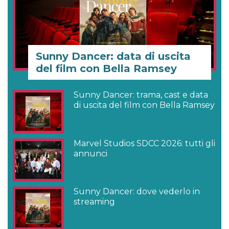
Sunny Dancer: data di uscita
del film con Bella Ramsey
Sunny Dancer: trama, cast e data
di uscita del film con Bella Ramsey
Marvel Studios SDCC 2026: tutti gli
annunci
Sunny Dancer: dove vederlo in
streaming