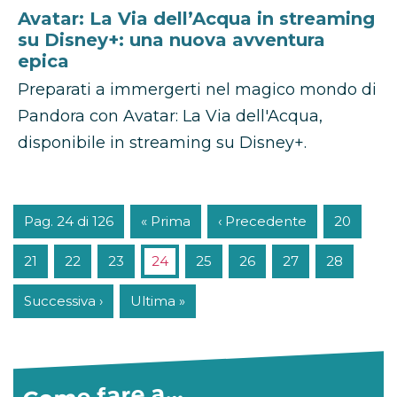
Avatar: La Via dell’Acqua in streaming
su Disney+: una nuova avventura
epica
Preparati a immergerti nel magico mondo di
Pandora con Avatar: La Via dell'Acqua,
disponibile in streaming su Disney+.
Pag. 24 di 126
« Prima
‹ Precedente
20
21
22
23
24
25
26
27
28
Successiva ›
Ultima »
Come fare a…