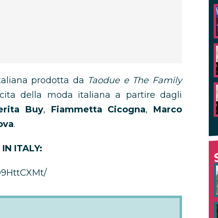
aliana prodotta da
Taodue e The Family
cita della moda italiana a partire dagli
erita Buy
,
Fiammetta Cicogna
,
Marco
ova
.
N ITALY:
O9HttCXMt/