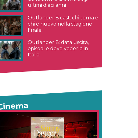
ultimi dieci anni
Outlander 8 cast: chi torna e
chi è nuovo nella stagione
finale
Outlander 8: data uscita,
episodi e dove vederla in
Italia
Cinema