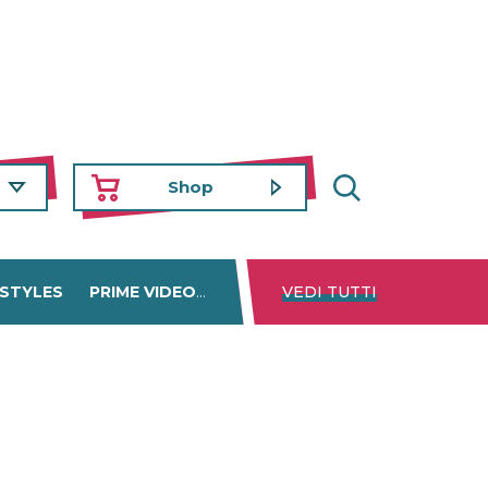
Shop
 STYLES
PRIME VIDEO
DISNEY+
VEDI TUTTI
NETFLIX
TROVA 