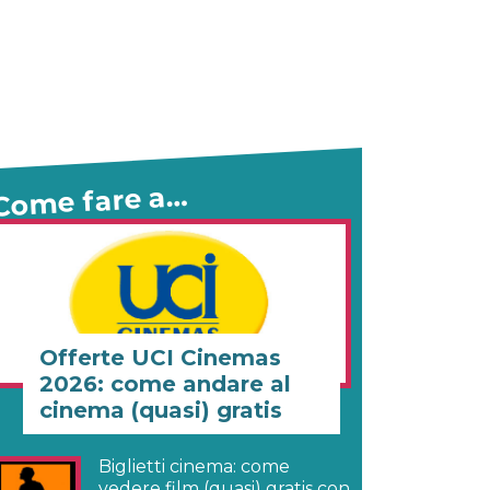
Come fare a…
Offerte UCI Cinemas
2026: come andare al
cinema (quasi) gratis
Biglietti cinema: come
vedere film (quasi) gratis con