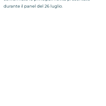
durante il panel del 26 luglio.
Avengers: Doomsday, Robert
Downey Jr. guida il mega-
panel
Il momento centrale dello showcase Marvel
Studios SDCC 2026 è stato il grande panel
dedicato ad
Avengers: Doomsday
.