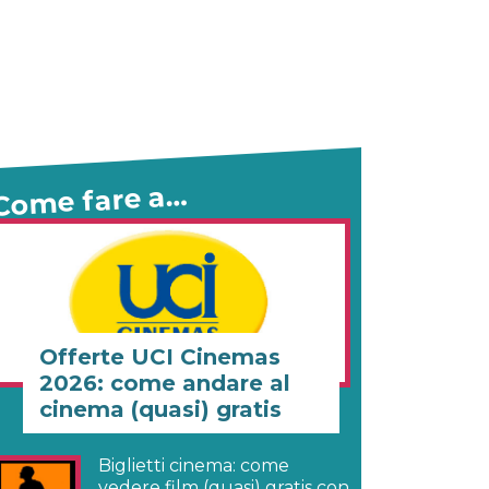
Come fare a…
Offerte UCI Cinemas
2026: come andare al
cinema (quasi) gratis
Biglietti cinema: come
vedere film (quasi) gratis con