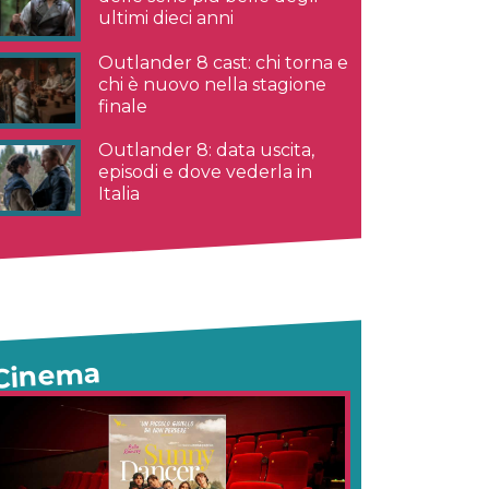
ultimi dieci anni
Outlander 8 cast: chi torna e
chi è nuovo nella stagione
finale
Outlander 8: data uscita,
episodi e dove vederla in
Italia
Cinema