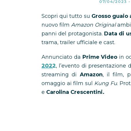
07/04/2023
Scopri qui tutto su
Grosso guaio a
nuovo film
Amazon Original
ambi
panni del protagonista.
Data di u
trama, trailer ufficiale e cast.
Annunciato da
Prime Video
in o
2022
, l’evento di presentazione de
streaming di
Amazon
, il film,
omaggio ai film sul
Kung Fu
. Pro
e
Carolina Crescentini.