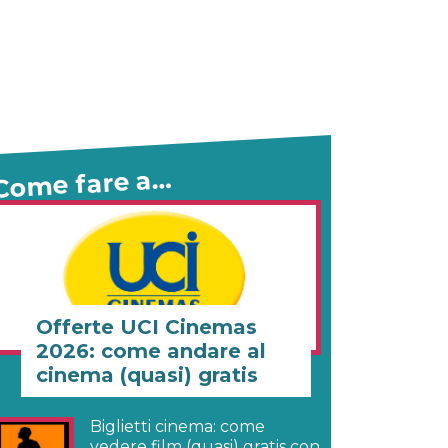
Come fare a…
Offerte UCI Cinemas
2026: come andare al
cinema (quasi) gratis
Biglietti cinema: come
vedere film (quasi) gratis con