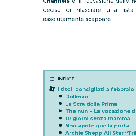
Channels
e, in occasione delle
n
deciso di rilasciare una lista 
assolutamente scappare.
I titoli consigliati a febbra
Dollman
La Sera della Prima
The nun – La vocazione d
10 giorni senza mamma
Non aprite quella porta
Archie Shepp All Star “Tri