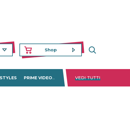
Shop
 STYLES
PRIME VIDEO
DISNEY+
VEDI TUTTI
NETFLIX
TROVA 