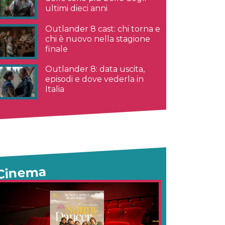
ultimi dieci anni
Outlander 8 cast: chi torna e
chi è nuovo nella stagione
finale
Outlander 8: data uscita,
episodi e dove vederla in
Italia
Cinema