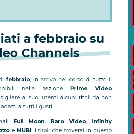
liati a febbraio su
deo Channels
 di
febbraio
, in arrivo nel corso di tutto il
nibili nella sezione
Prime Video
igliare ai suoi utenti alcuni titoli da non
atti a tutti i gusti.
nali
Full Moon
,
Raro Video
,
Infinity
zzo
e
MUBI
, i titoli che troverai in questo