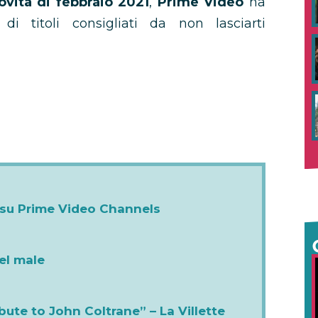
ovità di febbraio 2021
,
Prime Video
ha
di titoli consigliati da non lasciarti
io su Prime Video Channels
el male
bute to John Coltrane” – La Villette