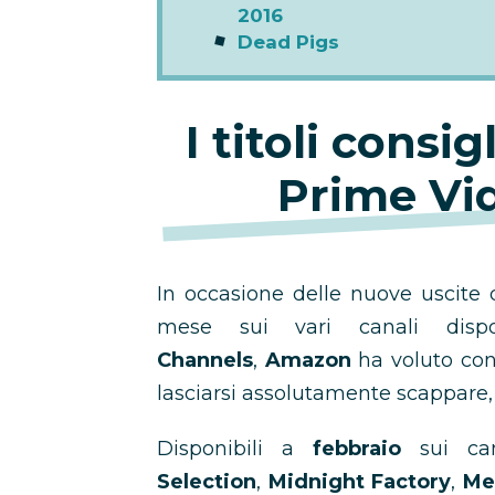
2016
Dead Pigs
I titoli consig
Prime Vi
In occasione delle nuove uscite
mese sui vari canali dispo
Channels
,
Amazon
ha voluto cons
lasciarsi assolutamente scappare, ad
Disponibili a
febbraio
sui ca
Selection
,
Midnight Factory
,
Me