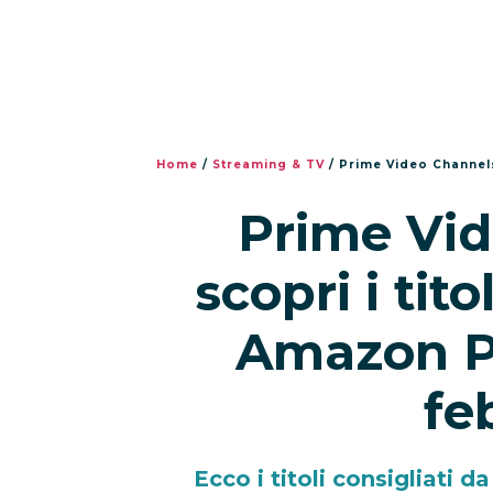
Home
/
Streaming & TV
/
Prime Video Channels: s
Prime Vid
scopri i tito
Amazon P
fe
Ecco i titoli consigliati 