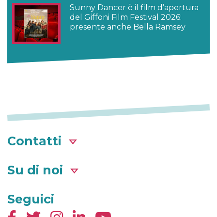
Sunny Dancer è il film d’apertura
del Giffoni Film Festival 2026:
presente anche Bella Ramsey
Contatti
Su di noi
Seguici