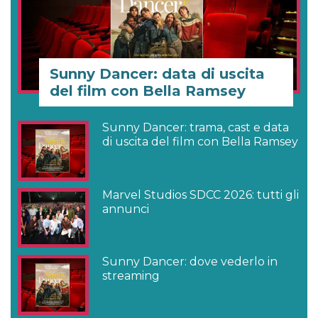
Sunny Dancer: data di uscita
del film con Bella Ramsey
Sunny Dancer: trama, cast e data
di uscita del film con Bella Ramsey
Marvel Studios SDCC 2026: tutti gli
annunci
Sunny Dancer: dove vederlo in
streaming