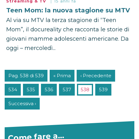
Streaming & TV
15 anni fa
Teen Mom: la nuova stagione su MTV
Al via su MTV la terza stagione di “Teen
Mom”, il docureality che racconta le storie di
giovani mamme adolescenti americane. Da
oggi – mercoledì...
Pag. 538 di 539
« Prima
‹ Precedente
534
535
536
537
538
539
Successiva ›
Come fare a…