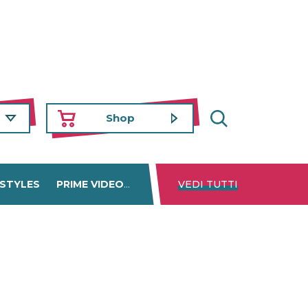
Shop
 STYLES
PRIME VIDEO
DISNEY+
VEDI TUTTI
NETFLIX
TROVA 