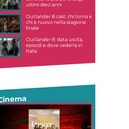
ultimi dieci anni
Outlander 8 cast: chi torna e
chi è nuovo nella stagione
finale
Outlander 8: data uscita,
episodi e dove vederla in
Italia
Cinema