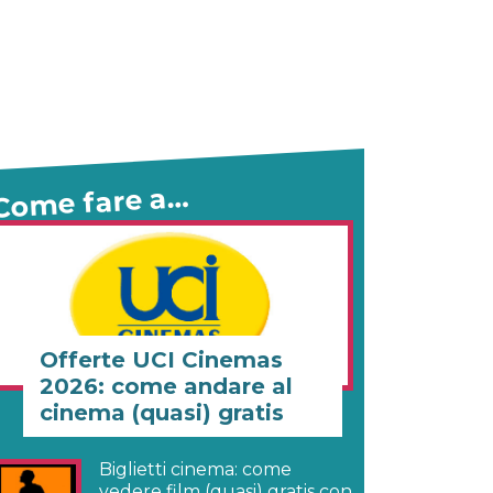
Come fare a…
Offerte UCI Cinemas
2026: come andare al
cinema (quasi) gratis
Biglietti cinema: come
vedere film (quasi) gratis con