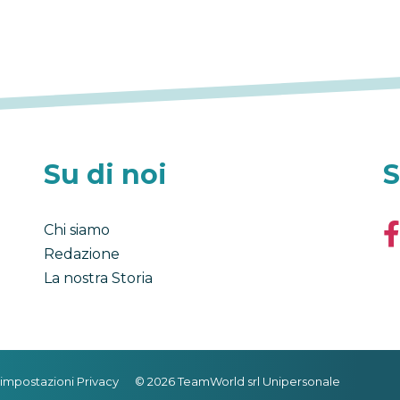
Su di noi
S
Chi siamo
Redazione
La nostra Storia
impostazioni Privacy
© 2026 TeamWorld srl Unipersonale