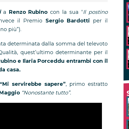
i
a
Renzo Rubino
con la sua “
Il postino
invece il Premio
Sergio Bardotti
per il
no più”).
tata determinata dalla somma del televoto
Qualità, quest’ultimo determinante per il
ubino e Ilaria Porceddu entrambi con il
da casa.
 “Mi servirebbe sapere”
, primo estratto
 Maggio
“Nonostante tutto”.