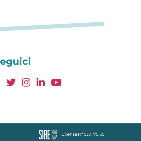
eguici
Licenza N° 5391/I/5135