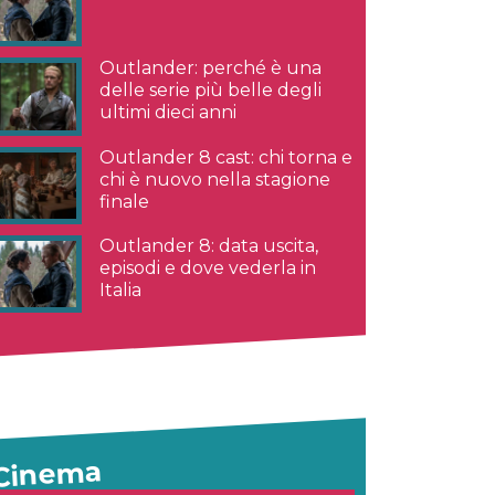
Outlander: perché è una
delle serie più belle degli
ultimi dieci anni
Outlander 8 cast: chi torna e
chi è nuovo nella stagione
finale
Outlander 8: data uscita,
episodi e dove vederla in
Italia
Cinema