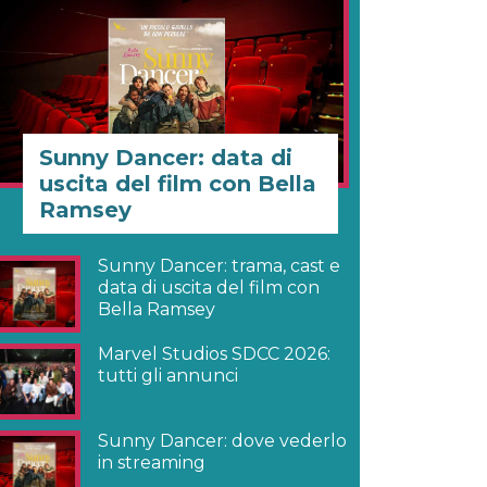
Sunny Dancer: data di
uscita del film con Bella
Ramsey
Sunny Dancer: trama, cast e
data di uscita del film con
Bella Ramsey
Marvel Studios SDCC 2026:
tutti gli annunci
Sunny Dancer: dove vederlo
in streaming