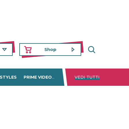
Shop
 STYLES
PRIME VIDEO
DISNEY+
VEDI TUTTI
NETFLIX
TROVA 