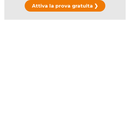
Attiva la prova gratuita
Hai già usato la prova?
Scopri i piani di
abbonamento →
La durata ufficiale è di
106 minuti
.