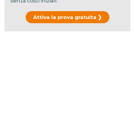
senza costi iniziali.
Attiva la prova gratuita
Hai già usato la prova?
Scopri i piani di
abbonamento →
La durata ufficiale è di
106 minuti
.