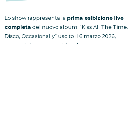
Lo show rappresenta la
prima esibizione live
completa
del nuovo album: “Kiss All The Time.
Disco, Occasionally” uscito il 6 marzo 2026,
giorno del concerto a Manchester.
L’evento è prodotto da
Fulwell Entertainment
,
già dietro a grandi produzioni musicali
internazionali.
Viaggio di gruppo ad Amsterdam e
concerto di Harry Styles
Dove è stato registrato lo