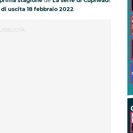
prima
stagione
de
La serie di Cuphead!
.
 di uscita 18 febbraio 2022
.