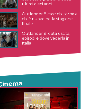
ultimi dieci anni
Outlander 8 cast: chi torna e
chi è nuovo nella stagione
finale
Outlander 8: data uscita,
episodi e dove vederla in
Italia
Cinema