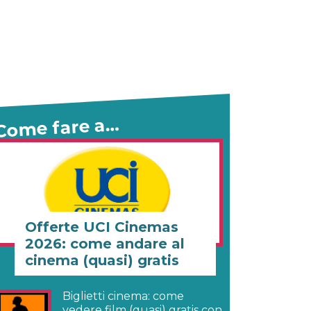
Come fare a…
Offerte UCI Cinemas
2026: come andare al
cinema (quasi) gratis
Biglietti cinema: come
vedere film (quasi) gratis con