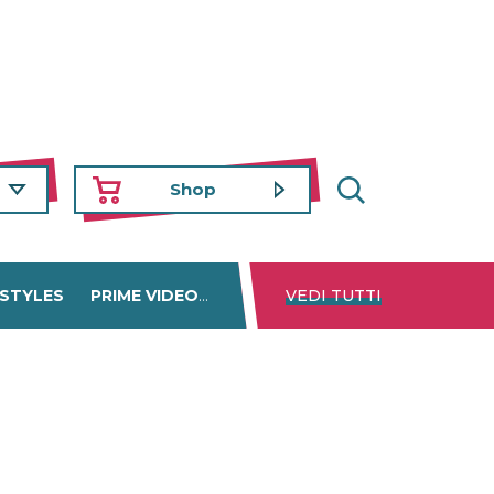
Shop
 STYLES
PRIME VIDEO
DISNEY+
VEDI TUTTI
NETFLIX
TROVA 