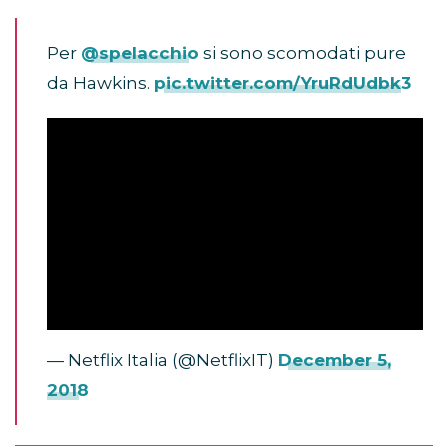
Per
@spelacchio
si sono scomodati pure
da Hawkins.
pic.twitter.com/YruRdUdbk3
— Netflix Italia (@NetflixIT)
December 5,
2018