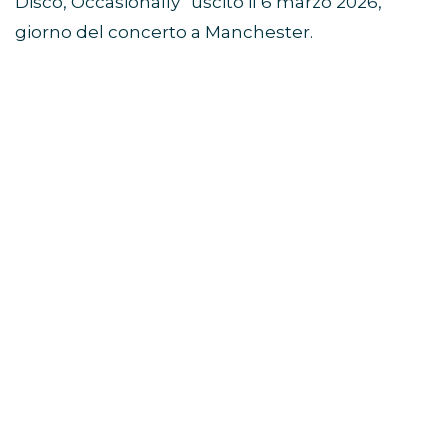
Disco, Occasionally” uscito il 6 marzo 2026,
giorno del concerto a Manchester.
L’evento è prodotto da
Fulwell Entertainment
,
già dietro a grandi produzioni musicali
internazionali.
Viaggio di gruppo ad Amsterdam e
concerto di Harry Styles
Dove è stato registrato lo
show?
Il concerto è stato registrato alla
Co-op Live