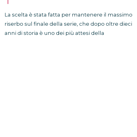
La scelta è stata fatta per mantenere il massimo
riserbo sul finale della serie, che dopo oltre dieci
anni di storia è uno dei più attesi della
televisione.
Sam Heughan a Jimmy
Fallon: “Non so come finisce”