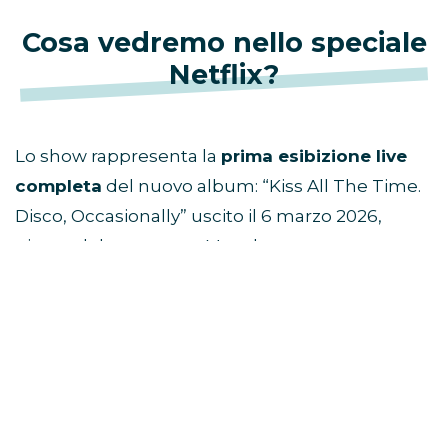
Cosa vedremo nello speciale
Netflix?
Lo show rappresenta la
prima esibizione live
completa
del nuovo album: “Kiss All The Time.
Disco, Occasionally” uscito il 6 marzo 2026,
giorno del concerto a Manchester.
L’evento è prodotto da
Fulwell Entertainment
,
già dietro a grandi produzioni musicali
internazionali.
Viaggio di gruppo ad Amsterdam e