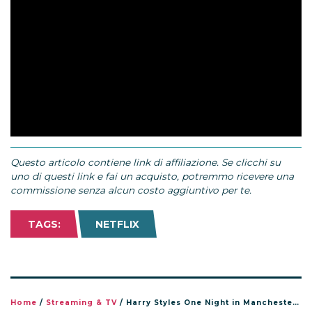
Questo articolo contiene link di affiliazione. Se clicchi su
uno di questi link e fai un acquisto, potremmo ricevere una
commissione senza alcun costo aggiuntivo per te.
TAGS:
NETFLIX
Home
/
Streaming & TV
/
Harry Styles One Night in Manchester: quando esce su Netflix e cosa sapere