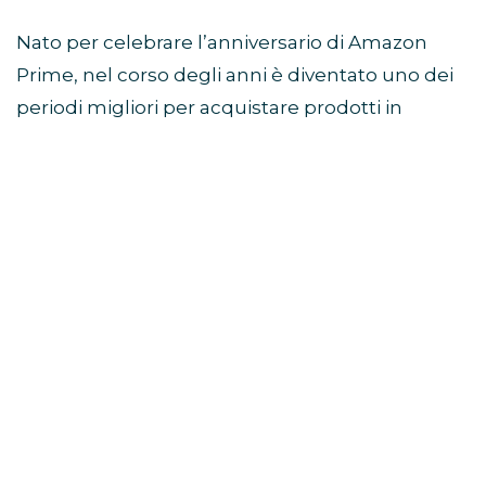
Nato per celebrare l’anniversario di Amazon
Prime, nel corso degli anni è diventato uno dei
periodi migliori per acquistare prodotti in
sconto prima della stagione autunnale e delle
offerte del Black Friday.
Come partecipare al Prime
Day
Per accedere alle offerte è necessario avere un
abbonamento Prime attivo.
Chi non è ancora iscritto può verificare la
disponibilità della prova gratuita di Amazon