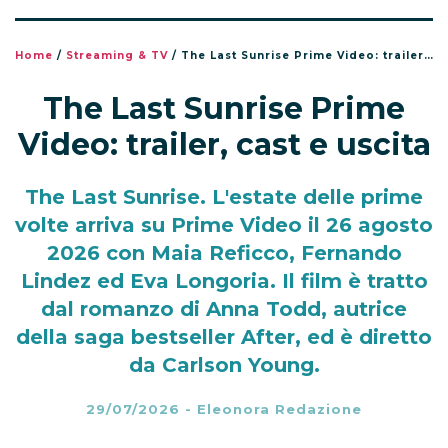
Questo articolo contiene link di affiliazione. Se clicchi su
uno di questi link e fai un acquisto, potremmo ricevere una
commissione senza alcun costo aggiuntivo per te.
Home
/
Streaming & TV
/
The Last Sunrise Prime Video: trailer, cast e uscita
The Last Sunrise Prime
Video: trailer, cast e uscita
The Last Sunrise. L'estate delle prime
volte arriva su Prime Video il 26 agosto
2026 con Maia Reficco, Fernando
Lindez ed Eva Longoria. Il film è tratto