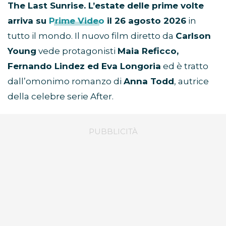
dal romanzo di Anna Todd, autrice
della saga bestseller After, ed è diretto
da Carlson Young.
29/07/2026
-
Eleonora Redazione
The Last Sunrise. L’estate delle prime volte
arriva su
Prime Video
il 26 agosto 2026
in
tutto il mondo. Il nuovo film diretto da
Carlson
Young
vede protagonisti
Maia Reficco,
Fernando Lindez ed Eva Longoria
ed è tratto
dall’omonimo romanzo di
Anna Todd
, autrice
della celebre serie After.