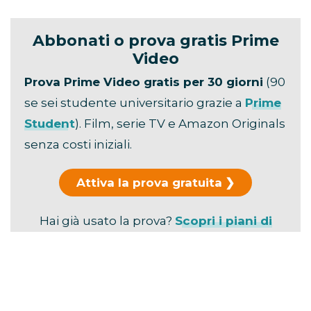
delle prime volte
è fissata per
26 agosto 2026
.
Il film sarà disponibile su
Prime Video in tutto il
mondo
, entrando nel catalogo delle produzioni
Amazon MGM Studios previste per la stagione
estiva 2026.
Abbonati o prova gratis Prime
Video
Prova Prime Video gratis per 30 giorni
(90
se sei studente universitario grazie a
Prime
Student
). Film, serie TV e Amazon Originals
senza costi iniziali.
Attiva la prova gratuita