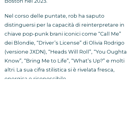
Boston nel 2023.
Nel corso delle puntate, rob ha saputo
distinguersi per la capacità di reinterpretare in
chiave pop-punk brani iconici come “Call Me”
dei Blondie, “Driver’s License” di Olivia Rodrigo
(versione JXDN), “Heads Will Roll”, “You Oughta
Know”, “Bring Me to Life”, “What’s Up?” e molti
altri. La sua cifra stilistica si è rivelata fresca,
energica e riconoscibile.
L’inedito
“CENTO RAGAZZE”
è una scarica
emotiva pop-punk che racconta la fine di una
relazione come una crisi d’astinenza emotiva: lui
scompare, lei rimane sospesa tra rabbia,
nostalgia e disillusione. Il brano è disponibile su