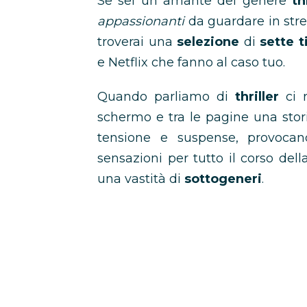
Se sei un amante del genere
th
appassionanti
da guardare in stre
troverai una
selezione
di
sette t
e Netflix che fanno al caso tuo.
Quando parliamo di
thriller
ci 
schermo e tra le pagine una stor
tensione e suspense, provocand
sensazioni per tutto il corso del
una vastità di
sottogeneri
.