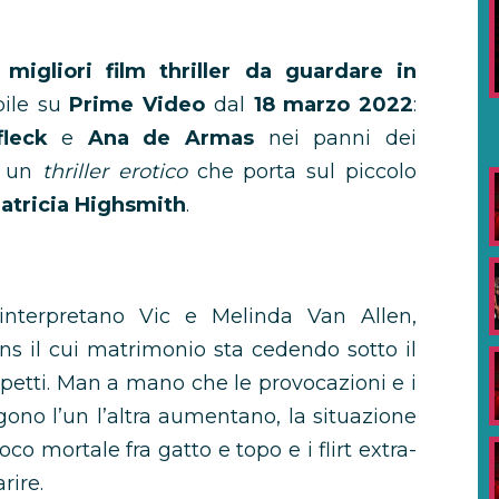
i
migliori film thriller da guardare in
bile su
Prime Video
dal
18 marzo 2022
:
fleck
e
Ana de Armas
nei panni dei
 un
thriller erotico
che porta sul piccolo
atricia Highsmith
.
nterpretano Vic e Melinda Van Allen,
ns il cui matrimonio sta cedendo sotto il
spetti. Man a mano che le provocazioni e i
ggono l’un l’altra aumentano, la situazione
o mortale fra gatto e topo e i flirt extra-
rire.