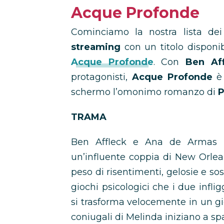
Acque Profonde
Cominciamo la nostra lista de
streaming
con un titolo disponi
Acque Profonde
. Con
Ben Af
protagonisti,
Acque Profonde
è
schermo l’omonimo romanzo di
P
TRAMA
Ben Affleck e Ana de Armas i
un’influente coppia di New Orlea
peso di risentimenti, gelosie e so
giochi psicologici che i due infli
si trasforma velocemente in un gioc
coniugali di Melinda iniziano a spa