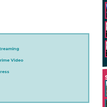
streaming
Prime Video
press