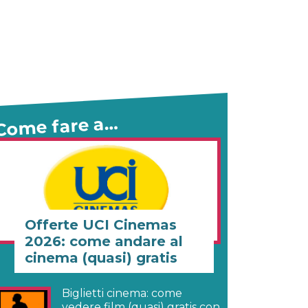
Come fare a…
Offerte UCI Cinemas
2026: come andare al
cinema (quasi) gratis
Biglietti cinema: come
vedere film (quasi) gratis con