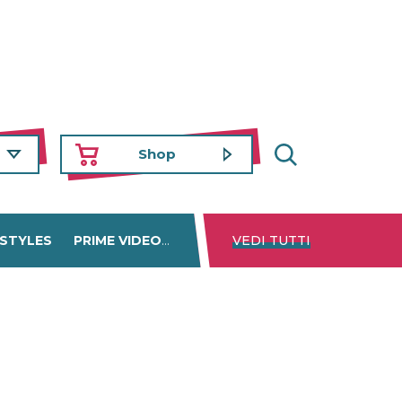
Shop
 STYLES
PRIME VIDEO
DISNEY+
VEDI TUTTI
NETFLIX
TROVA 