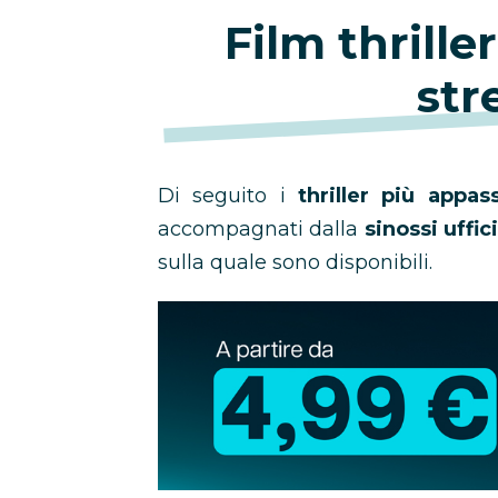
Film thrille
str
Di seguito i
thriller più appas
accompagnati dalla
sinossi uffic
sulla quale sono disponibili.
Abbonamento
Disney+
in
promozione