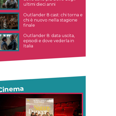
ultimi dieci anni
Outlander 8 cast: chi torna e
chi è nuovo nella stagione
finale
Outlander 8: data uscita,
episodi e dove vederla in
Italia
Cinema