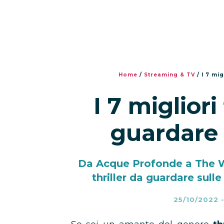
Home
/
Streaming & TV
/
I 7 mig
I 7 migliori
guardare 
Da Acque Profonde a The W
thriller da guardare sull
25/10/2022