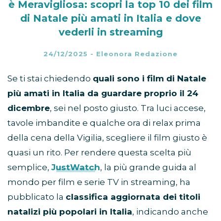
è Meravigliosa: scopri la top 10 dei film
di Natale più amati in Italia e dove
vederli in streaming
24/12/2025
-
Eleonora Redazione
Se ti stai chiedendo
quali sono i film di Natale
più amati in Italia da guardare proprio il 24
dicembre
, sei nel posto giusto. Tra luci accese,
tavole imbandite e qualche ora di relax prima
della cena della Vigilia, scegliere il film giusto è
quasi un rito. Per rendere questa scelta più
semplice,
JustWatch
, la più grande guida al
mondo per film e serie TV in streaming, ha
pubblicato la
classifica aggiornata dei titoli
natalizi più popolari in Italia
, indicando anche