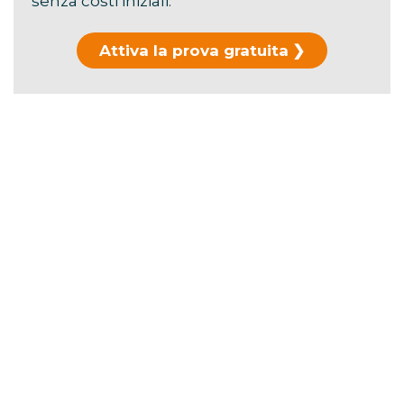
senza costi iniziali.
Attiva la prova gratuita
Hai già usato la prova?
Scopri i piani di
abbonamento →
La durata ufficiale è di
106 minuti
.