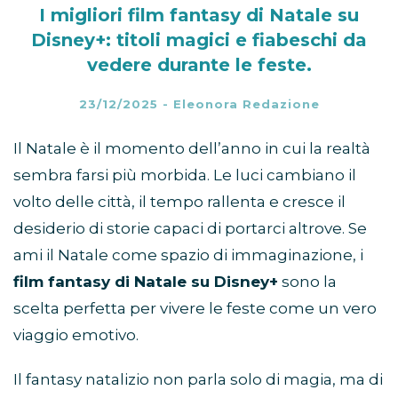
I migliori film fantasy di Natale su
Disney+: titoli magici e fiabeschi da
vedere durante le feste.
23/12/2025
-
Eleonora Redazione
Il Natale è il momento dell’anno in cui la realtà
sembra farsi più morbida. Le luci cambiano il
volto delle città, il tempo rallenta e cresce il
desiderio di storie capaci di portarci altrove. Se
ami il Natale come spazio di immaginazione, i
film fantasy di Natale su Disney+
sono la
scelta perfetta per vivere le feste come un vero
viaggio emotivo.
Il fantasy natalizio non parla solo di magia, ma di