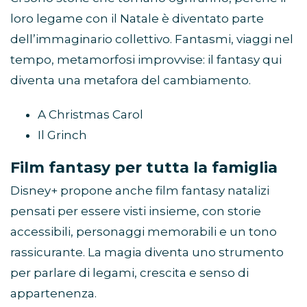
loro legame con il Natale è diventato parte
dell’immaginario collettivo. Fantasmi, viaggi nel
tempo, metamorfosi improvvise: il fantasy qui
diventa una metafora del cambiamento.
A Christmas Carol
Il Grinch
Film fantasy per tutta la famiglia
Disney+ propone anche film fantasy natalizi
pensati per essere visti insieme, con storie
accessibili, personaggi memorabili e un tono
rassicurante. La magia diventa uno strumento
per parlare di legami, crescita e senso di
appartenenza.