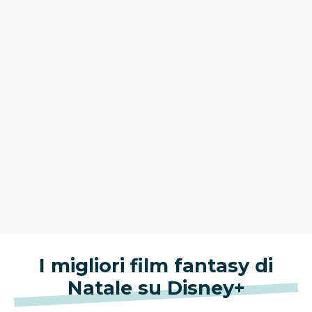
I migliori film fantasy di
Natale su Disney+