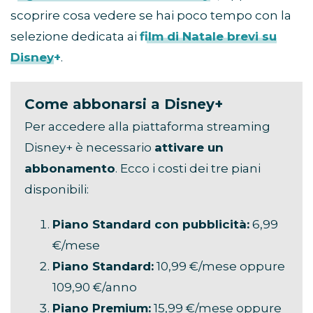
scoprire cosa vedere se hai poco tempo con la
selezione dedicata ai
film di Natale brevi su
Disney+
.
Come abbonarsi a Disney+
Per accedere alla piattaforma streaming
Disney+ è necessario
attivare un
abbonamento
. Ecco i costi dei tre piani
disponibili:
Piano Standard con pubblicità:
6,99
€/mese
Piano Standard:
10,99 €/mese oppure
109,90 €/anno
Piano Premium:
15,99 €/mese oppure