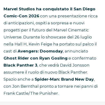
Marvel Studios ha conquistato il San Diego
Comic-Con 2026
con una presentazione ricca
di anticipazioni, ospiti a sorpresa e nuovi
progetti per il futuro del Marvel Cinematic
Universe. Durante lo showcase del 26 luglio
nella Hall H, Kevin Feige ha portato sul palco il
cast di
Avengers: Doomsday
, annunciato
Ghost Rider con Ryan Gosling
e confermato
Black Panther 3
, che vedrà David Jonsson
assumere il ruolo di nuovo Black Panther.
Spazio anche a
Spider-Man: Brand New Day
,
con Jon Bernthal pronto a tornare nei panni di
Frank Castle/The Punisher.