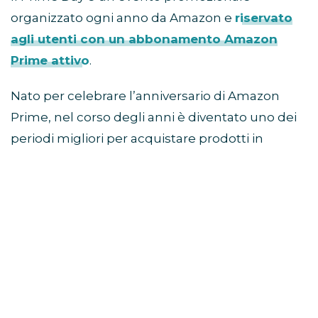
organizzato ogni anno da Amazon e
riservato
agli utenti con un abbonamento Amazon
Prime attivo
.
Nato per celebrare l’anniversario di Amazon
Prime, nel corso degli anni è diventato uno dei
periodi migliori per acquistare prodotti in
sconto prima della stagione autunnale e delle
offerte del Black Friday.
Come partecipare al Prime
Day
Per accedere alle offerte è necessario avere un