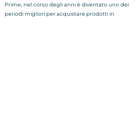
Prime, nel corso degli anni è diventato uno dei
periodi migliori per acquistare prodotti in
sconto prima della stagione autunnale e delle
offerte del Black Friday.
Come partecipare al Prime
Day
Per accedere alle offerte è necessario avere un
abbonamento Prime attivo.
Chi non è ancora iscritto può verificare la
disponibilità della prova gratuita di Amazon
Prime e ottenere immediatamente l’accesso