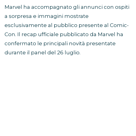
Marvel ha accompagnato gli annunci con ospiti
a sorpresa e immagini mostrate
esclusivamente al pubblico presente al Comic-
Con. Il recap ufficiale pubblicato da Marvel ha
confermato le principali novità presentate
durante il panel del 26 luglio.
Avengers: Doomsday, Robert
Downey Jr. guida il mega-
panel
Il momento centrale dello showcase Marvel
Studios SDCC 2026 è stato il grande panel
dedicato ad
Avengers: Doomsday
.