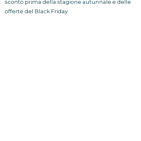
sconto prima della stagione autunnale e delle
offerte del Black Friday.
Come partecipare al Prime
Day
Per accedere alle offerte è necessario avere un
abbonamento Prime attivo.
Chi non è ancora iscritto può verificare la
disponibilità della prova gratuita di Amazon
Prime e ottenere immediatamente l’accesso
alle promozioni dedicate.
Prova Amazon Prime